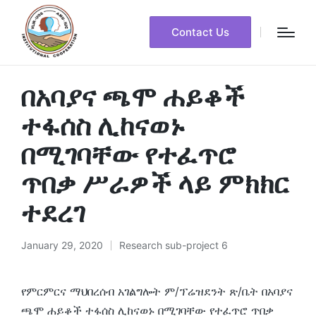
Contact Us
በአባያና ጫሞ ሐይቆች
ተፋሰስ ሊከናወኑ
በሚገባቸው የተፈጥሮ
ጥበቃ ሥራዎች ላይ ምክክር
ተደረገ
January 29, 2020
Research sub-project 6
Posted
in
የምርምርና ማህበረሰብ አገልግሎት ም/ፕሬዝደንት ጽ/ቤት በአባያና
ጫሞ ሐይቆች ተፋሰስ ሊከናወኑ በሚገባቸው የተፈጥሮ ጥበቃ