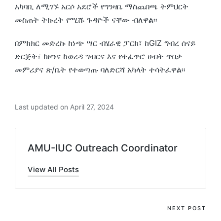
አካባቢ ለሚገኙ አርሶ አደሮች የግንዛቤ ማስጨበጫ ትምህርት
መስጠት ትኩረት የሚሹ ጉዳዮች ናቸው ብለዋል፡፡
በምክክር መድረኩ ከነጭ ሣር ብሄራዊ ፓርክ፣ ከGIZ ግብረ ሰናይ
ድርጅት፣ ከዞንና ከወረዳ ግብርና እና የተፈጥሮ ሀብት ጥበቃ
መምሪያና ጽ/ቤት የተወጣጡ ባለድርሻ አካላት ተሳትፈዋል፡፡
Last updated on April 27, 2024
AMU-IUC Outreach Coordinator
View All Posts
Post
NEXT POST