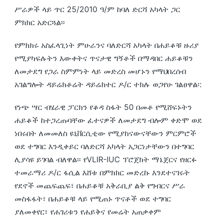
ሥራዎች ላይ ጥር 25/2010 ዓ/ም ከባለ ድርሻ አካላት ጋር
ምክክር አድርጓል፡፡
የምክክሩ አስፈላጊነት ምሁራንና ባለድርሻ አካላት በሐይቆቹ ዙሪያ
የሚያካፍሉትን እውቀትና ጥናታዊ ግኝቶች በማዳበር ሐይቆቹን
ለመታደግ የጋራ ስምምነት ላይ መድረስ መሆኑን የማህበረሰብ
አገልግሎት ዳይሬክቶሬት ዳይሬክተር ዶ/ር ተክሉ ወጋየሁ ገልፀዋል፡:
የነጭ ሣር ብሄራዊ ፓርክን የቆዳ ስፋት 50 በመቶ የሚሸፍኑትን
ሐይቆች ከተጋረጡባቸው ፈተናዎች ለመታደግ ብሎም ቀድሞ ወደ
ነበሩበት ለመመለስ ዩኒቨርሲቲው የሚያከናውናቸውን ምርምሮች
ወደ ተግባር እንዲቀይር ባለድርሻ አካላት አጋርነታቸውን በተግባር
ሊያሳዩ ይገባል ብለዋል፡፡ የVLIR-IUC ፕሮጀክት ማኔጀርና የዘርፉ
ተመራማሪ ዶ/ር ፋሲል እሸቱ በምክክር መድረኩ እንደተናገሩት
የደኖች መጨፍጨፍ፣ በሐይቆቹ አቅራቢያ ልቅ የግብርና ሥራ
መስፋፋት፣ በሐይቆቹ ላይ የሚጠኑ ጥናቶች ወደ ተግባር
ያለመቀየር፣ የሐገሪቱን የሐይቅና የመሬት አጠቃቀም