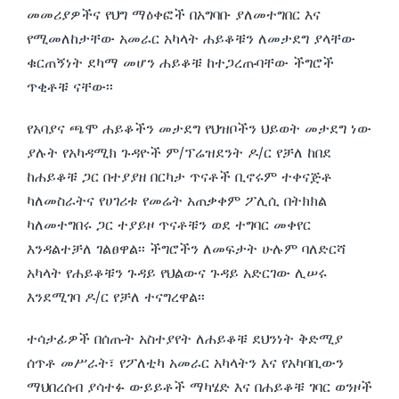
መመሪያዎችና የህግ ማዕቀፎች በአግባቡ ያለመተግበር እና
የሚመለከታቸው አመራር አካላት ሐይቆቹን ለመታደግ ያላቸው
ቁርጠኝነት ደካማ መሆን ሐይቆቹ ከተጋረጡባቸው ችግሮች
ጥቂቶቹ ናቸው፡፡
የአባያና ጫሞ ሐይቆችን መታደግ የህዝቦችን ህይወት መታደግ ነው
ያሉት የአካዳሚክ ጉዳዮች ም/ፕሬዝደንት ዶ/ር የቻለ ከበደ
ከሐይቆቹ ጋር በተያያዘ በርካታ ጥናቶች ቢኖሩም ተቀናጅቶ
ካለመስራትና የሀገሪቱ የመሬት አጠቃቀም ፖሊሲ በትክክል
ካለመተግበሩ ጋር ተያይዞ ጥናቶቹን ወደ ተግባር መቀየር
እንዳልተቻለ ገልፀዋል፡፡ ችግሮችን ለመፍታት ሁሉም ባለድርሻ
አካላት የሐይቆቹን ጉዳይ የህልውና ጉዳይ አድርገው ሊሠሩ
እንደሚገባ ዶ/ር የቻለ ተናግረዋል፡፡
ተሳታፊዎች በሰጡት አስተያየት ለሐይቆቹ ደህንነት ቅድሚያ
ሰጥቶ መሥራት፣ የፖለቲካ አመራር አካላትን እና የአካባቢውን
ማህበረሰብ ያሳተፉ ውይይቶች ማካሄድ እና በሐይቆቹ ገባር ወንዞች